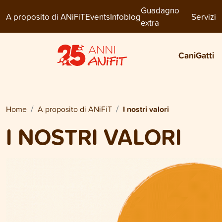
Guadagno
A proposito di ANiFiT
Events
Infoblog
Servizi
extra
Cani
Gatti
Home
A proposito di ANiFiT
I nostri valori
I NOSTRI VALORI