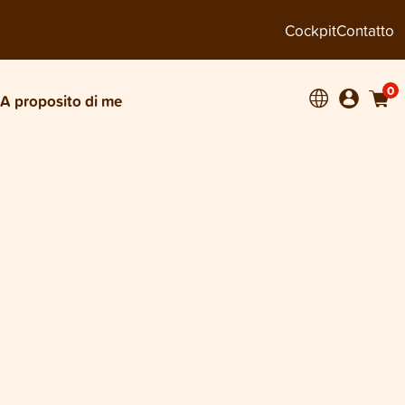
Cockpit
Contatto
0
A proposito di me