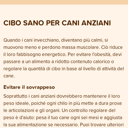
accorgimenti per stimolare l'appetito
caso di febbre, se
e quando è invece il caso di
difficoltà respirato
rivolgersi al veterinario? In questo
appetito o forte s
articolo trovi le risposte a queste
gatto dovrebbe es
CIBO SANO PER CANI ANZIANI
domande.
veterinario.
Quando i cani invecchiano, diventano più calmi, si
muovono meno e perdono massa muscolare. Ciò riduce
il loro fabbisogno energetico. Per evitare l'obesità, devi
passare a un alimento a ridotto contenuto calorico o
regolare la quantità di cibo in base al livello di attività del
cane.
Evitare il sovrappeso
Soprattutto i cani anziani dovrebbero mantenere il loro
peso ideale, poiché ogni chilo in più mette a dura prova
le articolazioni e gli organi. Un controllo regolare del
peso è d'aiuto: pesa il tuo cane ogni sei mesi e aggiusta
la sua alimentazione se necessario. Puoi trovare ulteriori