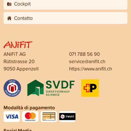
Cockpit
Contatto
ANiFiT AG
071 788 56 90
Rütistrasse 20
service@anifit.ch
9050 Appenzell
https://www.anifit.ch
Modalità di pagamento
Social Media