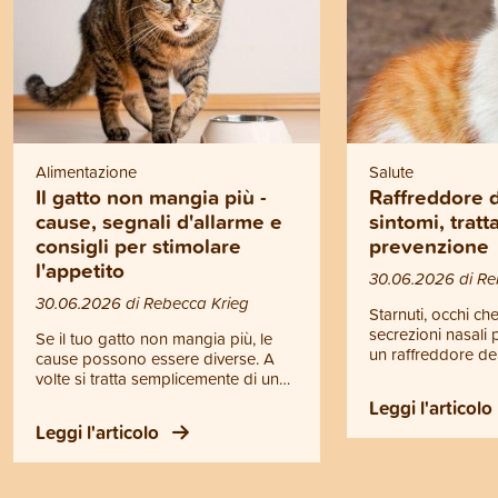
Alimentazione
Salute
Il gatto non mangia più -
Raffreddore d
cause, segnali d'allarme e
sintomi, trat
consigli per stimolare
prevenzione
l'appetito
30.06.2026 di Re
30.06.2026 di Rebecca Krieg
Starnuti, occhi ch
secrezioni nasali
Se il tuo gatto non mangia più, le
un raffreddore del
cause possono essere diverse. A
tratta però di un 
volte si tratta semplicemente di un
raffreddore, bensì
comportamento passeggero, altre
Leggi l'articolo
contagiosa delle v
volte invece la perdita di appetito
Leggi l'articolo
superiori. Il raffr
può essere il segnale di un
può diventare per
problema di salute. Ma quando
soprattutto per i ga
bastano alcuni semplici
anziani e gli animal