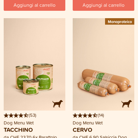
Aggiungi al carrello
Aggiungi al carrello
Monoproteico
(
53
)
(
14
)
Dog Menu Wet
Dog Menu Wet
TACCHINO
CERVO
da
CHF 23.70
6x Barattolo
da
CHF 6.90
Salsiccia Dog