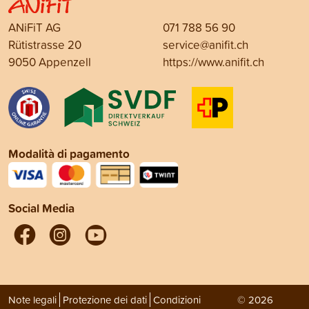
ANiFiT AG
071 788 56 90
Rütistrasse 20
service@anifit.ch
9050 Appenzell
https://www.anifit.ch
Modalità di pagamento
Social Media
Note legali
Protezione dei dati
Condizioni
© 2026